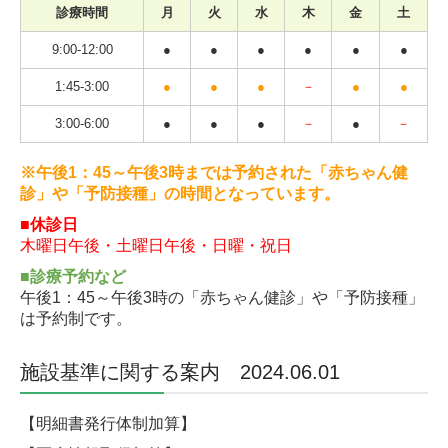
診療時間
月
火
水
木
金
土
9:00-12:00
●
●
●
●
●
●
1:45-3:00
●
●
●
－
●
●
3:00-6:00
●
●
●
－
●
－
※午後1：45～午後3時までは予約された「赤ちゃん健
診」や「予防接種」の時間となっています。
■休診日
木曜日午後・土曜日午後・日曜・祝日
■診療予約など
午後1：45～午後3時の「赤ちゃん健診」や「予防接種」
は予約制です。
施設基準に関する案内 2024.06.01
【明細書発行体制加算】